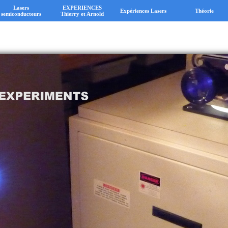
Lasers
EXPERIENCES
Expériences Lasers
Théorie
semiconducteurs
Thierry et Arnold